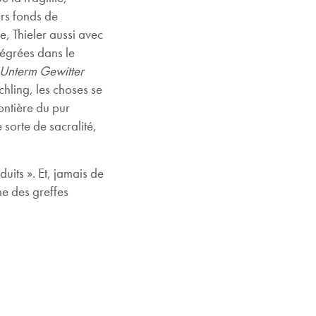
eurs fonds de
, Thieler aussi avec
tégrées dans le
Unterm Gewitter
chling, les choses se
ontière du pur
sorte de sacralité,
uits ». Et, jamais de
me des greffes