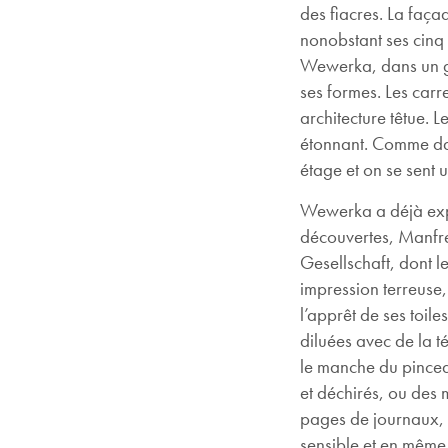
des fiacres. La faça
nonobstant ses cinq 
Wewerka, dans un gr
ses formes. Les carr
architecture têtue. 
étonnant. Comme dan
étage et on se sent
Wewerka a déjà expos
découvertes, Manfred
Gesellschaft, dont l
impression terreuse, 
l’apprêt de ses toile
diluées avec de la t
le manche du pinceau
et déchirés, ou des 
pages de journaux, 
sensible et en même 