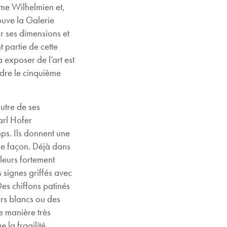
sme Wilhelmien et,
ouve la Galerie
r ses dimensions et
 partie de cette
 exposer de l’art est
dre le cinquième
autre de ses
arl Hofer
mps. Ils donnent une
aine façon. Déjà dans
uleurs fortement
 signes griffés avec
es chiffons patinés
ers blancs ou des
e manière très
 la fragilité,