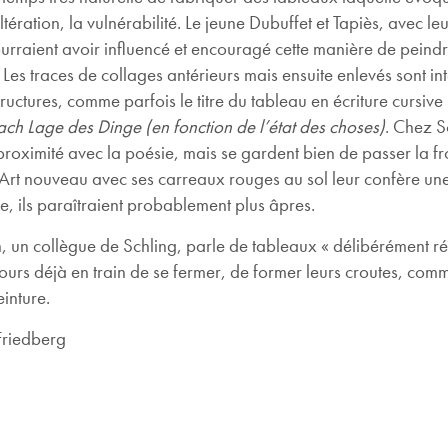
’altération, la vulnérabilité. Le jeune Dubuffet et Tapiès, avec l
rraient avoir influencé et encouragé cette manière de peindre
. Les traces de collages antérieurs mais ensuite enlevés sont in
tructures, comme parfois le titre du tableau en écriture cursive
ch Lage des Dinge (en fonction de l’état des choses)
. Chez S
roximité avec la poésie, mais se gardent bien de passer la fr
Art nouveau avec ses carreaux rouges au sol leur confère une 
, ils paraîtraient probablement plus âpres.
 un collègue de Schling, parle de tableaux « délibérément réd
jours déjà en train de se fermer, de former leurs croutes, com
einture.
Friedberg