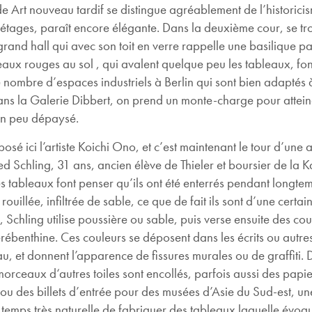
de Art nouveau tardif se distingue agréablement de l’historici
étages, paraît encore élégante. Dans la deuxième cour, se tr
and hall qui avec son toit en verre rappelle une basilique pa
eaux rouges au sol , qui avalent quelque peu les tableaux, font
Le nombre d’espaces industriels à Berlin qui sont bien adaptés à
s la Galerie Dibbert, on prend un monte-charge pour attein
 un peu dépaysé.
é ici l’artiste Koichi Ono, et c’est maintenant le tour d’une 
 Schling, 31 ans, ancien élève de Thieler et boursier de la K
es tableaux font penser qu’ils ont été enterrés pendant longte
rouillée, infiltrée de sable, ce que de fait ils sont d’une cert
s, Schling utilise poussière ou sable, puis verse ensuite des co
érébenthine. Ces couleurs se déposent dans les écrits ou autres
, et donnent l’apparence de fissures murales ou de graffiti. D
morceaux d‘autres toiles sont encollés, parfois aussi des papi
ou des billets d’entrée pour des musées d’Asie du Sud-est, un
temps très naturelle de fabriquer des tableaux laquelle évoque